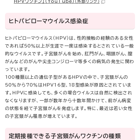
HPVワクチン」（YouTube）
（外部リンク）
ヒトパピローマウイルス感染症
ヒトパピローマウイルス（HPV）は、性的接触の経験のある女性
であれば50％以上が生涯で一度は感染するとされている一般
的なウイルスです。子宮頸がんを始め、肛門がん、咽頭がん、膣
がんなどのがんや尖圭コンジローマ等多くの病気の発生に関わ
っています。
100種類以上の遺伝子型があるHPVの中で、子宮頸がんの
50％から70％はHPV16型、18型感染が原因とされていま
す。HPVに感染しても、多くの場合ウイルスは自然に検出され
なくなりますが、一部が数年から十数年間かけて、前がん病変
の状態を経て子宮頸がんを発症します。特に、最近は若い女性
の子宮頸がん罹患が増えています。
定期接種できる子宮頸がんワクチンの種類