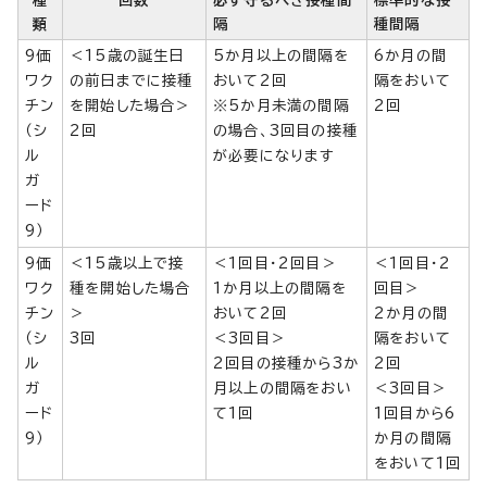
種
回数
必ず守るべき接種間
標準的な接
類
隔
種間隔
9価
＜15歳の誕生日
5か月以上の間隔を
6か月の間
ワク
の前日までに接種
おいて2回
隔をおいて
チン
を開始した場合＞
※5か月未満の間隔
2回
（シ
2回
の場合、3回目の接種
ル
が必要になります
ガ
ード
9）
9価
＜15歳以上で接
＜1回目・2回目＞
＜1回目・2
ワク
種を開始した場合
1か月以上の間隔を
回目＞
チン
＞
おいて2回
2か月の間
（シ
3回
＜3回目＞
隔をおいて
ル
2回目の接種から3か
2回
ガ
月以上の間隔をおい
＜3回目＞
ード
て1回
1回目から6
9）
か月の間隔
をおいて1回