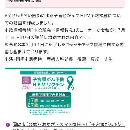
8分25秒間の医師による子宮頸がんやHPV予防接種につい
ての動画を作成しました。
市政情報番組「市役所発→情報特急」のコーナーで令和6年7月
11日～20日の期間に放送された内容です。
※令和8年3月31日に終了したキャッチアップ接種に関する内
容も含まれております。
出演・岡崎市民病院 産婦人科部長 後藤 真紀 先生
岡崎市（公式）/おかざきのマメ情報～!!「子宮頸がん予防