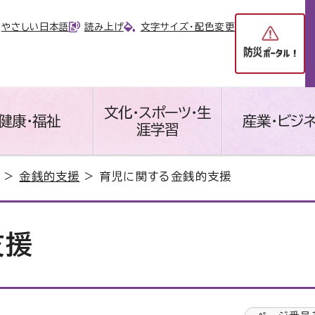
やさしい日本語
読み上げ
文字サイズ・配色変更
文化・スポーツ・生
健康・福祉
産業・ビジ
涯学習
>
金銭的支援
> 育児に関する金銭的支援
支援