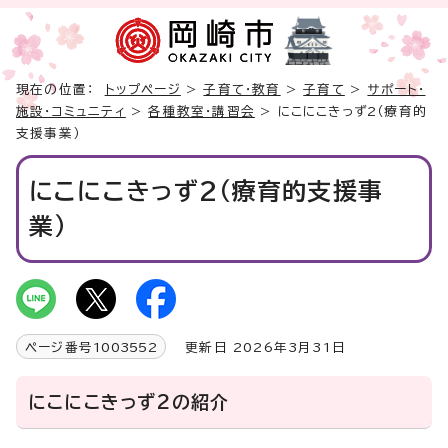
現在の位置：
トップページ
>
子育て・教育
>
子育て
>
サポート・
施設・コミュニティ
>
各種教室・講習会
> にこにこきっず2（療育的
支援事業）
にこにこきっず2（療育的支援事
業）
ページ番号
1003552
更新日 2026年3月31日
にこにこきっず2の紹介