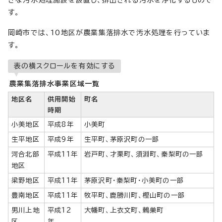
さな汚水処理施設を設置し、排出される汚水を浄化するもので
す。
岡崎市では、10地区が農業集落排水で汚水処理を行っていま
す。
表の横スクロールを有効にする
農業集落排水事業区域一覧
地区名
供用開始
町名
時期
小美地区
平成8年
小美町
生平地区
平成9年
生平町、茅原沢町の一部
河合北部
平成11年
岩戸町、才栗町、須淵町、秦梨町の一部
地区
梁野地区
平成11年
茅原沢町・秦梨町・小美町の一部
豊南地区
平成11年
牧平町、鹿勝川町、樫山町の一部
男川上地
平成12
大幡町、上衣文町、鶇巣町
区
年