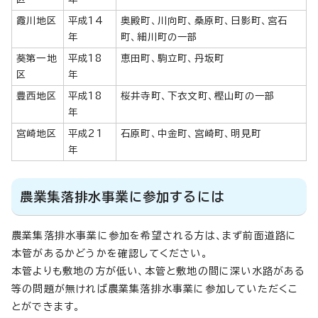
霞川地区
平成14
奥殿町、川向町、桑原町、日影町、宮石
年
町、細川町の一部
葵第一地
平成18
恵田町、駒立町、丹坂町
区
年
豊西地区
平成18
桜井寺町、下衣文町、樫山町の一部
年
宮崎地区
平成21
石原町、中金町、宮崎町、明見町
年
農業集落排水事業に参加するには
農業集落排水事業に参加を希望される方は、まず前面道路に
本管があるかどうかを確認してください。
本管よりも敷地の方が低い、本管と敷地の間に深い水路がある
等の問題が無ければ農業集落排水事業に参加していただくこ
とができます。