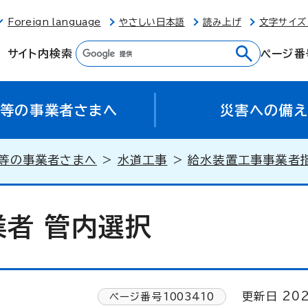
Foreign language
やさしい日本語
読み上げ
文字サイズ
サイト内検索
ページ番
等の事業者さまへ
災害への備
等の事業者さまへ
>
水道工事
>
給水装置工事事業者
者 管内選択
更新日 202
ページ番号
1003410