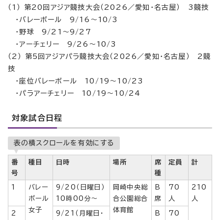
（1） 第20回アジア競技大会（2026／愛知・名古屋） 3競技
・バレーボール 9/16～10/3
・野球 9/21～9/27
・アーチェリー 9/26～10/3
（2） 第5回アジアパラ競技大会（2026／愛知・名古屋） 2競
技
・座位バレーボール 10/19～10/23
・パラアーチェリー 10/19～10/24
対象試合日程
表の横スクロールを有効にする
番
種目
日時
場所
席
定員
計
号
種
1
バレー
9/20（日曜日）
岡崎中央総
B
70
210
ボール
10時00分〜
合公園総合
席
人
人
女子
体育館
2
9/21（月曜日・
B
70