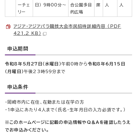
ーチェ
日） 9時00分〜
合公園多目
席
人
人
リー
的広場
アジア・アジアパラ競技大会市民招待詳細内容 （PDF
421.2 KB）
申込期間
令和8年5月27日（水曜日）
午前0時から
令和8年6月15日
（月曜日）
午後23時59分まで
申込条件
・岡崎市内に在住、在勤または在学の方
・1申込にあたり4人まで（氏名・生年月日の入力必須です。）
※このホームページに記載の申込情報やQ＆Aを確認したうえ
でお申込みください。