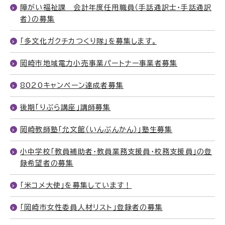
障がい福祉課 会計年度任用職員（手話通訳士・手話通訳
者）の募集
「多文化ガクチカつくり隊」を募集します。
岡崎市地域電力小売事業パートナー事業者募集
8020キャンペーン達成者募集
後期「りぶら講座」講師募集
岡崎教師塾「允文館（いんぶんかん）」塾生募集
小中学校「教員補助者・教員業務支援員・校務支援員」の登
録希望者の募集
「米コメ大使」を募集しています！
「岡崎市女性委員人材リスト」登録者の募集