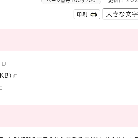
更新日 202
ページ番号
1009700
大きな文
印刷
）
KB）