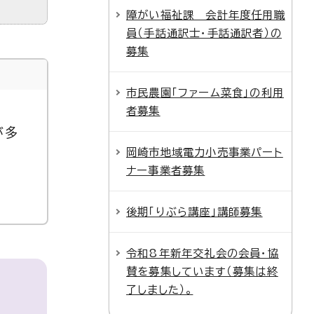
障がい福祉課 会計年度任用職
員（手話通訳士・手話通訳者）の
募集
市民農園「ファーム菜食」の利用
者募集
が多
岡崎市地域電力小売事業パート
ナー事業者募集
後期「りぶら講座」講師募集
令和8年新年交礼会の会員・協
賛を募集しています（募集は終
了しました）。