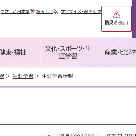
やさしい日本語
読み上げ
文字サイズ・配色変更
文化・スポーツ・生
健康・福祉
産業・ビジ
涯学習
習
>
生涯学習
> 生涯学習情報