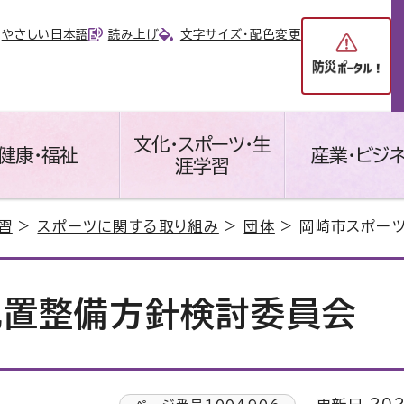
やさしい日本語
読み上げ
文字サイズ・配色変更
文化・スポーツ・生
健康・福祉
産業・ビジ
涯学習
習
>
スポーツに関する取り組み
>
団体
> 岡崎市スポー
配置整備方針検討委員会