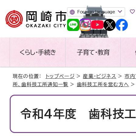
Foreign language
くらし・手続き
子育て・教育
現在の位置：
トップページ
>
産業・ビジネス
>
市内
所、歯科技工所通知一覧
>
歯科技工所を営む方へ
>
令和4年度 歯科技