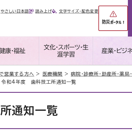
やさしい日本語
読み上げ
文字サイズ・配色変更
文化・スポーツ・生
健康・福祉
産業・ビジ
涯学習
で営業する方へ
>
医療機関
>
病院・診療所・助産所・薬局
 令和4年度 歯科技工所通知一覧
工所通知一覧