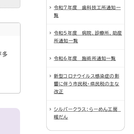
令和7年度 歯科技工所通知一
覧
令和5年度 病院、診療所、助産
所通知一覧
が多
令和6年度 施術所通知一覧
新型コロナウイルス感染症の影
響に伴う市民税・県民税の主な
改正
シルバークラス：らーめん工房
暖だん