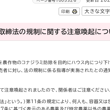
更新日 202
ページ番号
1005326
大きな文
印刷
取締法の規制に関する注意喚起につ
を農作物のコナジラミ防除を目的にハウス内につり下
売者に対し、法の規制に係る指導が実施されたとの通
て注意喚起されましたので、関係者はご注意ください
「法」という。）第11条の規定により、何人も、容器又
第7条に基づく表示のある農薬及び特定農薬以外の農