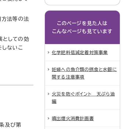
用方法等の法
このページを見た人は
こんなページも見ています
薬としての効
をしないこ
化学肥料低減定着対策事業
妊婦への魚介類の摂食と水銀に
関する注意事項
火災を防ぐポイント 天ぷら油
編
噴出煙火消費計画書
の条及び第