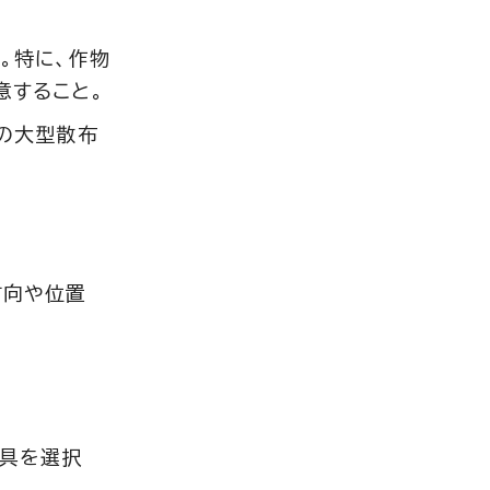
。特に、作物
意すること。
の大型散布
方向や位置
器具を選択