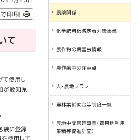
6年1月23日
農薬関係
字で印刷
化学肥料低減定着対策事業
いて
農作物の病害虫情報
農作業中の注意点
げて使用し
人・農地プラン
知が愛知県
農林業補助金等制度一覧
。
農地中間管理事業（農用地利用
は包装に登録
集積等促進計画）
薬を使用して