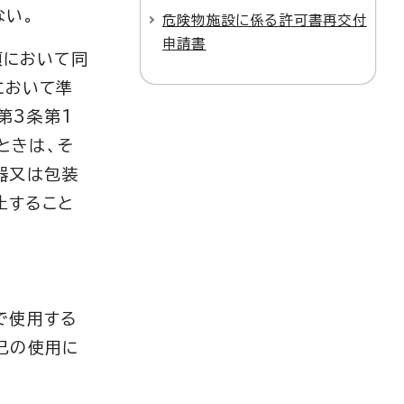
ない。
危険物施設に係る許可書再交付
申請書
項において同
において準
第3条第1
ときは、そ
器又は包装
止すること
で使用する
己の使用に