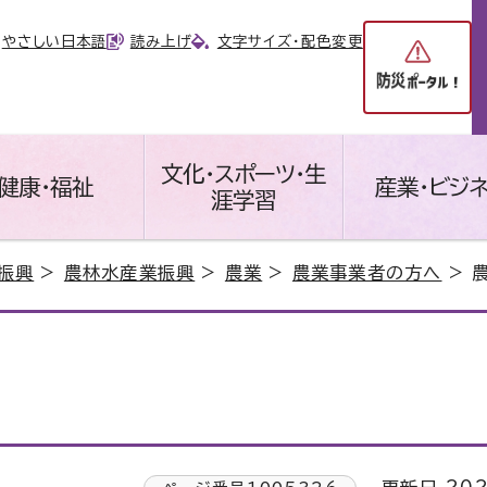
やさしい日本語
読み上げ
文字サイズ・配色変更
文化・スポーツ・生
健康・福祉
産業・ビジ
涯学習
振興
>
農林水産業振興
>
農業
>
農業事業者の方へ
> 