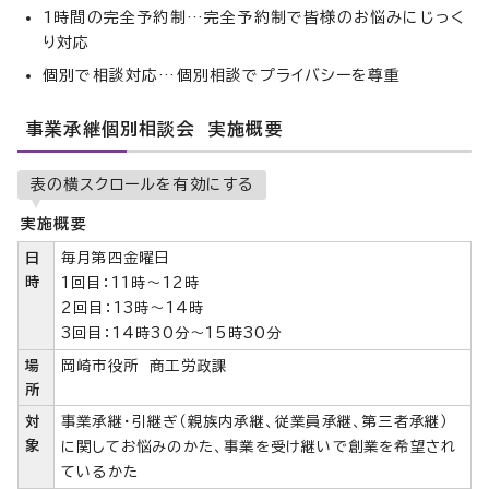
1時間の完全予約制…完全予約制で皆様のお悩みにじっく
り対応
個別で相談対応…個別相談でプライバシーを尊重
事業承継個別相談会 実施概要
表の横スクロールを有効にする
実施概要
日
毎月第四金曜日
時
1回目：11時～12時
2回目：13時～14時
3回目：14時30分～15時30分
場
岡崎市役所 商工労政課
所
対
事業承継・引継ぎ（親族内承継、従業員承継、第三者承継）
象
に関してお悩みのかた、事業を受け継いで創業を希望され
ているかた