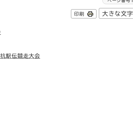
ページ番号
大きな文
印刷
会
対抗駅伝競走大会