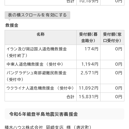
合計
10,189円
0円
表の横スクロールを有効にする
救援金
名称
受付額（募
受付額（窓
金箱分）
口受付分）
イラン及び周辺国人道危機救援金
174円
0円
（受付終了）
中東人道危機救援金 （受付中）
1,194円
0円
バングラデシュ南部避難民救援金
2,571円
0円
（受付中）
ウクライナ人道危機救援金 （受付中）
11,892円
0円
合計
15,831円
0円
令和6年能登半島地震災害義援金
積水ハウス株式会社 岡崎支店 様 （唐沢町）