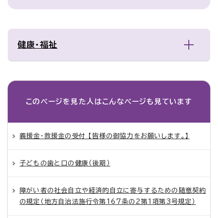
健康・福祉
このページを見た人は
こんなページも見ています
義援金・救援金の受付 【皆様の御協力をお願いします。】
子どもの歯と口の健康（後期）
障がい者の社会自立や経済的自立に寄与するための随意契約
の規定（地方自治法施行令第167条の2第1項第3号規定）