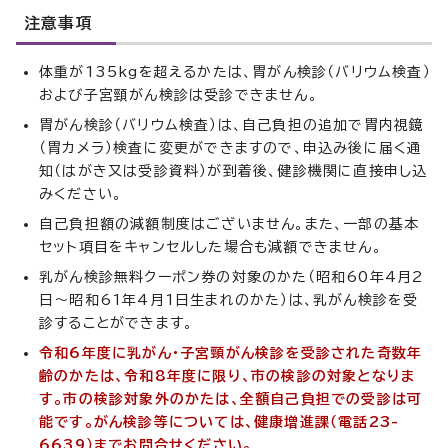
注意事項
体重が135kgを超えるかたは、胃がん検診（バリウム検査）
および子宮頸がん検診は受診できません。
胃がん検診（バリウム検査）は、自己負担の追加で胃内視鏡
（胃カメラ）検査に変更ができますので、申込み後に届く通
知（はがき又は受診資料）が到着後、健診機関に直接申し込
みください。
自己負担額の減額制度はございません。また、一部の基本
セット項目をキャンセルした場合も減額できません。
乳がん検診無料クーポン券の対象のかた（昭和60年4月2
日～昭和61年4月1日生まれのかた）は、乳がん検診を受
診することができます。
令和6年度に乳がん・子宮頸がん検診を受診された奇数年
齢のかたは、令和8年度に限り、市の検診の対象となりま
す。市の検診対象外のかたは、全額自己負担での受診は可
能です。がん検診等については、健康増進課（電話23-
6639）までお問合せください。