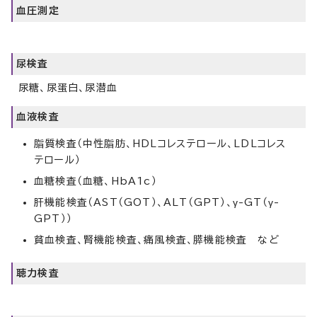
血圧測定
尿検査
尿糖、尿蛋白、尿潜血
血液検査
脂質検査（中性脂肪、HDLコレステロール、LDLコレス
テロール）
血糖検査（血糖、HbA1c）
肝機能検査（AST（GOT）、ALT（GPT）、γ-GT（γ-
GPT））
貧血検査、腎機能検査、痛風検査、膵機能検査 など
聴力検査