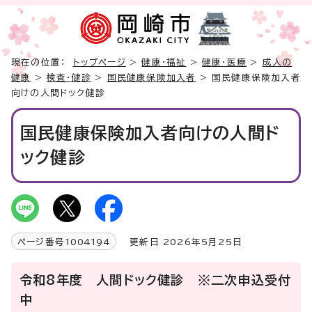
現在の位置：
トップページ
>
健康・福祉
>
健康・医療
>
成人の
健康
>
検査・健診
>
国民健康保険加入者
> 国民健康保険加入者
向けの人間ドック健診
国民健康保険加入者向けの人間ド
ック健診
ページ番号
1004194
更新日 2026年5月25日
令和8年度 人間ドック健診 ※二次申込受付
中