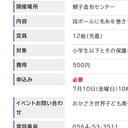
開催場所
親子造形センター
内容
段ボールに毛糸を巻き
定員
12組（先着）
対象
小学生以下とその保護
費用
500円
申込み
必要
7月10日（金曜日）1
イベントお問い合わ
おかざき世界子ども美
せ
電話番号
0564-53-3511