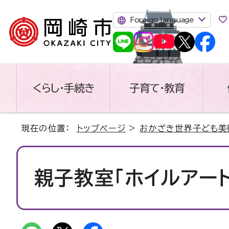
Foreign language
くらし・手続き
子育て・教育
現在の位置：
トップページ
>
おかざき世界子ども美
親子教室「ホイルアー