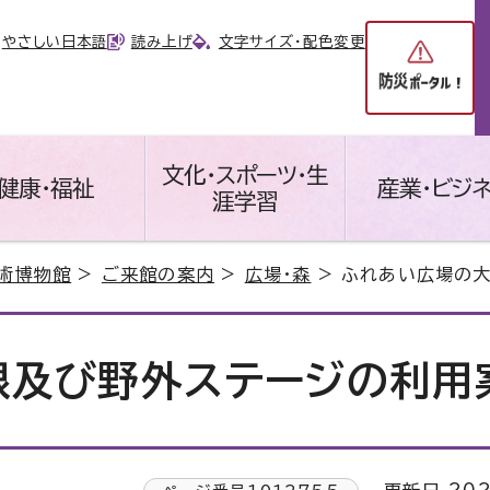
やさしい日本語
読み上げ
文字サイズ・配色変更
文化・スポーツ・生
健康・福祉
産業・ビジ
涯学習
術博物館
>
ご来館の案内
>
広場・森
> ふれあい広場の
根及び野外ステージの利用