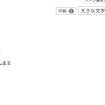
ページ番号
大きな文
印刷
価
します