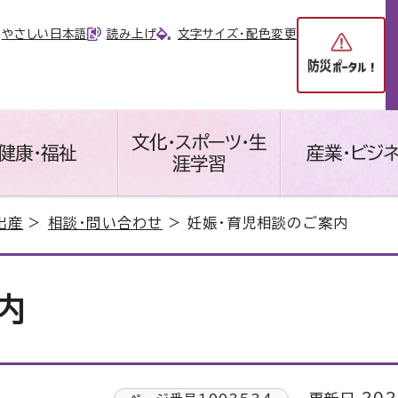
やさしい日本語
読み上げ
文字サイズ・配色変更
文化・スポーツ・生
健康・福祉
産業・ビジ
涯学習
出産
>
相談・問い合わせ
> 妊娠・育児相談のご案内
内