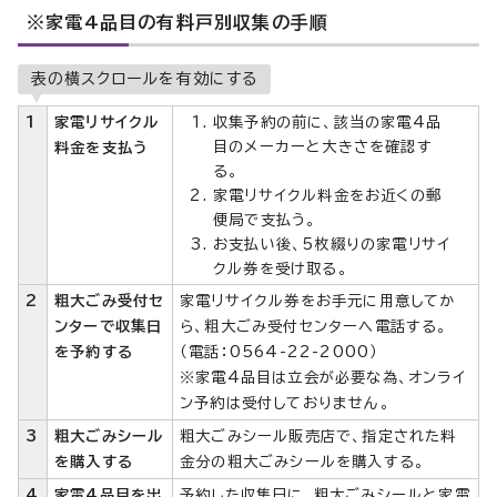
※家電4品目の有料戸別収集の手順
表の横スクロールを有効にする
1
家電リサイクル
収集予約の前に、該当の家電4品
目のメーカーと大きさを確認す
料金を支払う
る。
家電リサイクル料金をお近くの郵
便局で支払う。
お支払い後、5枚綴りの家電リサイ
クル券を受け取る。
2
粗大ごみ受付セ
家電リサイクル券をお手元に用意してか
ンターで収集日
ら、粗大ごみ受付センターへ電話する。
を予約する
（電話：0564-22-2000）
※家電4品目は立会が必要な為、オンライ
ン予約は受付しておりません。
3
粗大ごみシール
粗大ごみシール販売店で、指定された料
を購入する
金分の粗大ごみシールを購入する。
4
家電4品目を出
予約した収集日に、粗大ごみシールと家電