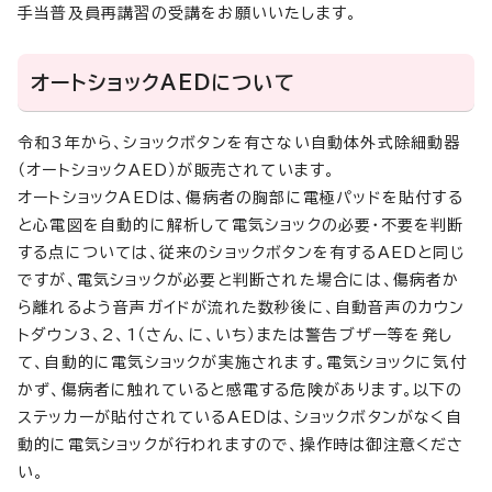
手当普及員再講習の受講をお願いいたします。
オートショックAEDについて
令和3年から、ショックボタンを有さない自動体外式除細動器
（オートショックAED）が販売されています。
オートショックAEDは、傷病者の胸部に電極パッドを貼付する
と心電図を自動的に解析して電気ショックの必要・不要を判断
する点については、従来のショックボタンを有するAEDと同じ
ですが、電気ショックが必要と判断された場合には、傷病者か
ら離れるよう音声ガイドが流れた数秒後に、自動音声のカウン
トダウン3、2、1（さん、に、いち）または警告ブザー等を発し
て、自動的に電気ショックが実施されます。電気ショックに気付
かず、傷病者に触れていると感電する危険があります。以下の
ステッカーが貼付されているAEDは、ショックボタンがなく自
動的に電気ショックが行われますので、操作時は御注意くださ
い。