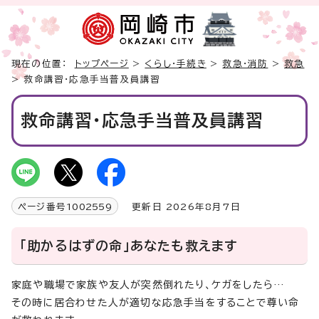
現在の位置：
トップページ
>
くらし・手続き
>
救急・消防
>
救急
> 救命講習・応急手当普及員講習
救命講習・応急手当普及員講習
ページ番号
1002559
更新日 2026年8月7日
「助かるはずの命」あなたも救えます
家庭や職場で家族や友人が突然倒れたり、ケガをしたら…
その時に居合わせた人が適切な応急手当をすることで尊い命