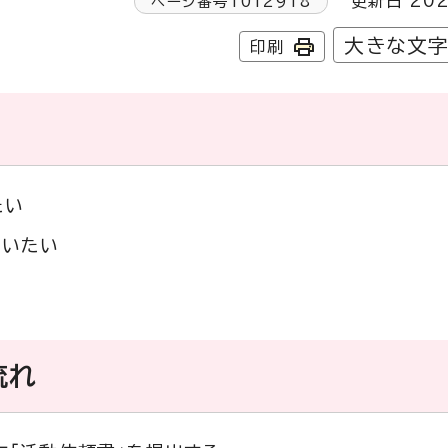
更新日 202
ページ番号
1012918
大きな文
印刷
たい
らいたい
流れ