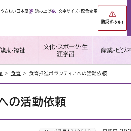
やさしい日本語
読み上げ
文字サイズ・配色変更
文化・スポーツ・生
健康・福祉
産業・ビジ
涯学習
療
>
食育
> 食育推進ボランティアへの活動依頼
への活動依頼