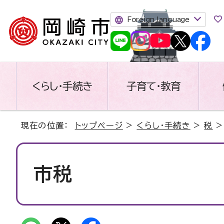
Foreign language
くらし・手続き
子育て・教育
現在の位置：
トップページ
>
くらし・手続き
>
税
>
市税