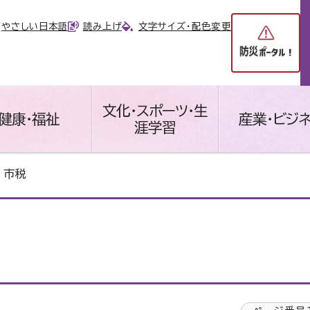
やさしい日本語
読み上げ
文字サイズ・配色変更
文化・スポーツ・生
健康・福祉
産業・ビジ
涯学習
 市税