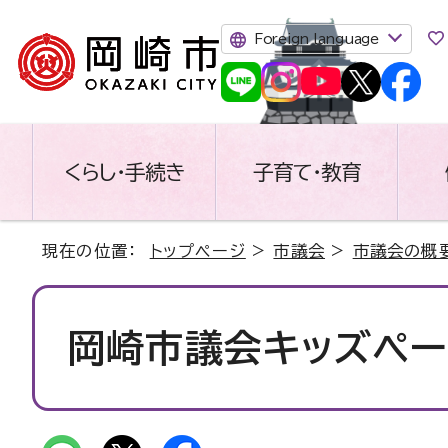
Foreign language
くらし・手続き
子育て・教育
現在の位置：
トップページ
>
市議会
>
市議会の概
岡崎市議会キッズペー