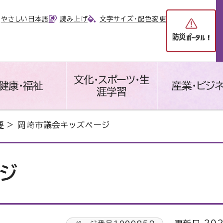
やさしい日本語
読み上げ
文字サイズ・配色変更
文化・スポーツ・生
健康・福祉
産業・ビジ
涯学習
要
> 岡崎市議会キッズページ
ジ