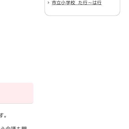
市立小学校 た行～は行
す。