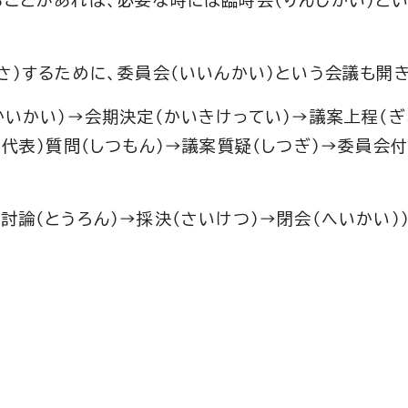
ることがあれば、必要な時には臨時会（りんじかい）と
さ）するために、委員会（いいんかい）という会議も開
かいかい）→会期決定（かいきけってい）→議案上程（ぎ
（代表）質問（しつもん）→議案質疑（しつぎ）→委員会付
討論（とうろん）→採決（さいけつ）→閉会（へいかい）