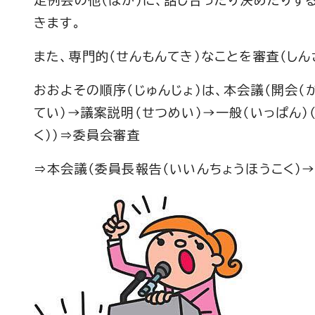
定例会の他（ほか）に、話し合ったり決めたりす
きます。
また、専門的（せんもんてき）なことを審査（しん
おおよその順序（じゅんじょ）は、本会議（開会（
てい）→議案説明（せつめい）→一般（いっぱん）
く））⇒委員会審査
⇒本会議（委員長報告（いいんちょうほうこく）→