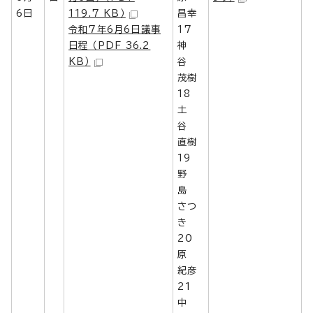
6日
119.7 KB）
昌幸
令和7年6月6日議事
17
日程 （PDF 36.2
神
KB）
谷
茂樹
18
土
谷
直樹
19
野
島
さつ
き
20
原
紀彦
21
中