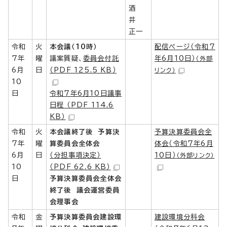
酒
井
正一
令和
火
本会議（10時
）
配信ページ（令和7
7年
曜
議案質疑、
委員会付託
年6月10日）
（外部
6月
日
（PDF 125.5 KB）
リンク）
10
日
令和7年6月10日議事
日程 （PDF 114.6
KB）
令和
火
本会議終了後 予算決
予算決算委員会全
7年
曜
算委員会全体会
体会（令和7年6月
6月
日
（分担事項決定）
10日）
（外部リンク）
10
（PDF 62.6 KB）
日
予算決算委員会全体会
終了後 議会運営委員
会理事会
令和
金
予算決算委員会建設環
建設環境分科会