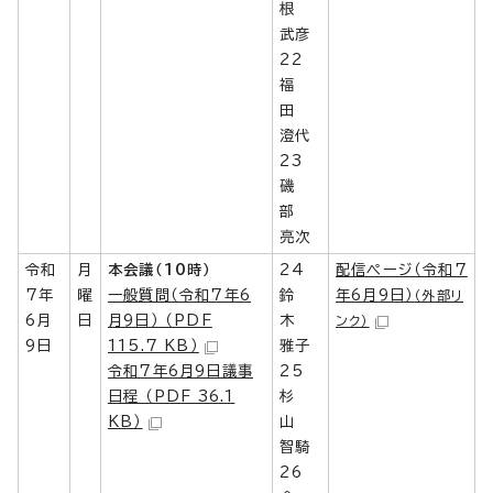
根
武彦
22
福
田
澄代
23
磯
部
亮次
令和
月
本会議（10時）
24
配信ページ（令和7
7年
曜
一般質問（令和7年6
鈴
年6月9日）
（外部リ
6月
日
月9日） （PDF
木
ンク）
9日
115.7 KB）
雅子
令和7年6月9日議事
25
日程 （PDF 36.1
杉
KB）
山
智騎
26