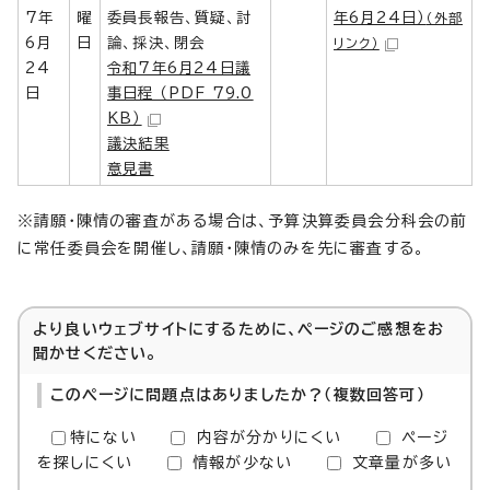
7年
曜
委員長報告、質疑、討
年6月24日）
（外部
6月
日
論、採決、閉会
リンク）
24
令和7年6月24日議
日
事日程 （PDF 79.0
KB）
議決結果
意見書
※請願・陳情の審査がある場合は、予算決算委員会分科会の前
に常任委員会を開催し、請願・陳情のみを先に審査する。
より良いウェブサイトにするために、ページのご感想をお
聞かせください。
このページに問題点はありましたか？（複数回答可）
特にない
内容が分かりにくい
ページ
を探しにくい
情報が少ない
文章量が多い