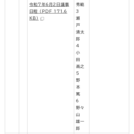
令和7年6月2日議事
秀範
日程 （PDF 171.6
3
KB）
瀬
戸
清太
郎
4
小
田
高之
5
野
本
篤
6
野々
山
雄一
郎