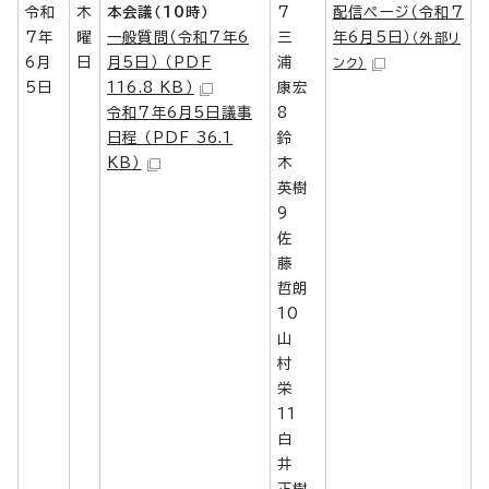
令和
木
本会議（10時）
7
配信ページ（令和7
7年
曜
一般質問（令和7年6
三
年6月5日）
（外部リ
6月
日
月5日） （PDF
浦
ンク）
5日
116.8 KB）
康宏
令和7年6月5日議事
8
日程 （PDF 36.1
鈴
KB）
木
英樹
9
佐
藤
哲朗
10
山
村
栄
11
白
井