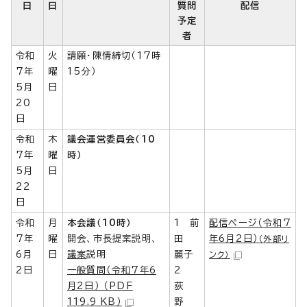
日
日
質問
配信
予定
者
令和
火
請願・陳情締切（17時
7年
曜
15分）
5月
日
20
日
令和
木
議会運営委員会（10
7年
曜
時）
5月
日
22
日
令和
月
本会議（10時）
1 前
配信ページ（令和7
7年
曜
開会、市長提案説明、
田
年6月2日）
（外部リ
6月
日
議案
説明
麗子
ンク）
2日
一般質問（令和7年6
2
月2日） （PDF
荻
119.9 KB）
野