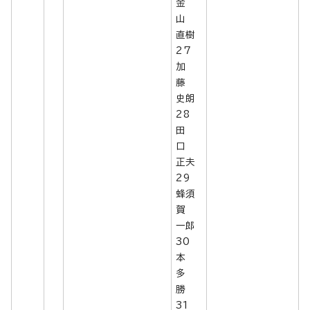
金
山
直樹
27
加
藤
史朗
28
田
口
正夫
29
蜂須
賀
一郎
30
本
多
勝
31