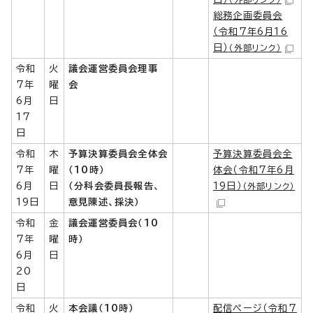
総務企画委員会
（令和7年6月16
日）
（外部リンク）
令和
火
議会運営委員会理事
7年
曜
会
6月
日
17
日
令和
木
予算決算委員会全体会
予算決算委員会全
7年
曜
（10時）
体会（令和7年6月
6月
日
（分科会委員長報告、
19日）
（外部リンク）
19日
意見陳述、採決）
令和
金
議会運営委員会（10
7年
曜
時）
6月
日
20
日
令和
火
本会議（10時）
配信ページ（令和7