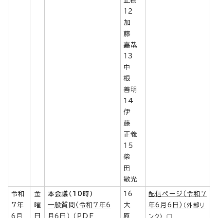
正樹
12
加
藤
嘉哉
13
中
根
善明
14
伊
藤
正義
15
柴
田
敏光
令和
金
本会議（10時）
16
配信ページ（令和7
7年
曜
一般質問（令和7年6
大
年6月6日）
（外部リ
6月
日
月6日） （PDF
原
ンク）