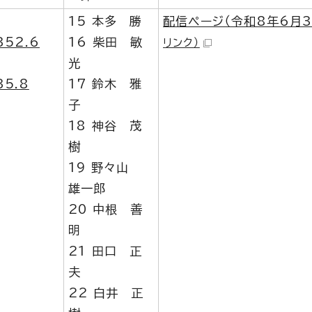
15 本多 勝
配信ページ（令和8年6月3
52.6
16 柴田 敏
リンク）
光
5.8
17 鈴木 雅
子
18 神谷 茂
樹
19 野々山
雄一郎
20 中根 善
明
21 田口 正
夫
22 白井 正