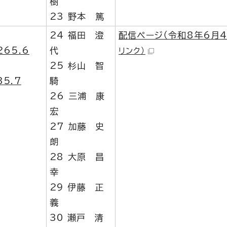
樹
23 野本 篤
24 福田 澄
配信ページ（令和8年6月4
265.6
代
リンク）
25 杉山 智
5.7
騎
26 三浦 康
宏
27 加藤 史
朗
28 大原 昌
幸
29 伊藤 正
義
30 瀬戸 清