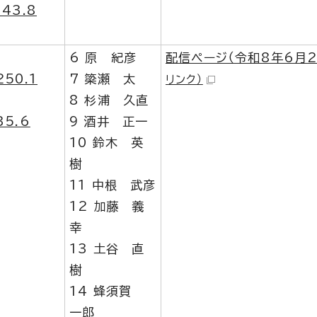
43.8
6 原 紀彦
配信ページ（令和8年6月2
50.1
7 簗瀬 太
リンク）
8 杉浦 久直
5.6
9 酒井 正一
10 鈴木 英
樹
11 中根 武彦
12 加藤 義
幸
13 土谷 直
樹
14 蜂須賀
一郎