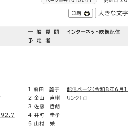
更新日 20
ページ番号
1015641
大きな文
印刷
一 般 質 問
インターネット映像配信
予 定 者
1 前田 麗子
配信ページ（令和8年6月1
質
2 金山 直樹
リンク）
3 佐藤 哲朗
92.7
4 井町 圭孝
5 山村 栄