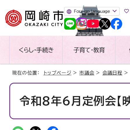
Foreign language
くらし・手続き
子育て・教育
現在の位置：
トップページ
>
市議会
>
会議日程
令和8年6月定例会【