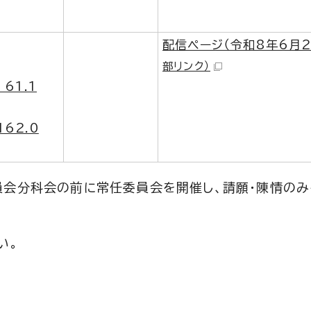
配信ページ（令和8年6月2
部リンク）
61.1
62.0
員会分科会の前に常任委員会を開催し、請願・陳情の
い。