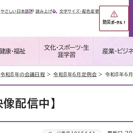
やさしい日本語
読み上げ
文字サイズ・配色変更
文化・スポーツ・生
健康・福祉
産業・ビジ
涯学習
>
令和8年の会議日程
>
令和8年6月定例会
> 令和8年6
映像配信中】