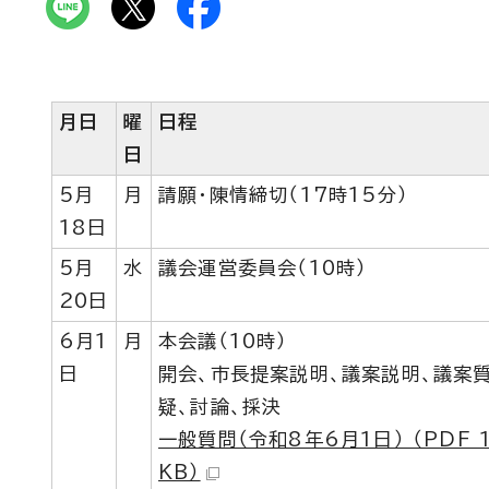
月日
曜
日程
日
5月
月
請願・陳情締切（17時15分）
18日
5月
水
議会運営委員会（10時）
20日
6月1
月
本会議（10時）
日
開会、市長提案説明、議案説明、議案
疑、討論、採決
一般質問（令和8年6月1日） （PDF 1
KB）