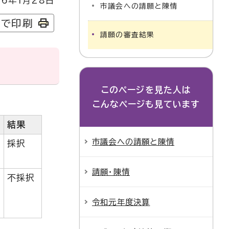
6年1月28日
市議会への請願と陳情
字で印刷
請願の審査結果
このページを見た人は
こんなページも見ています
結果
市議会への請願と陳情
採択
請願・陳情
不採択
令和元年度決算