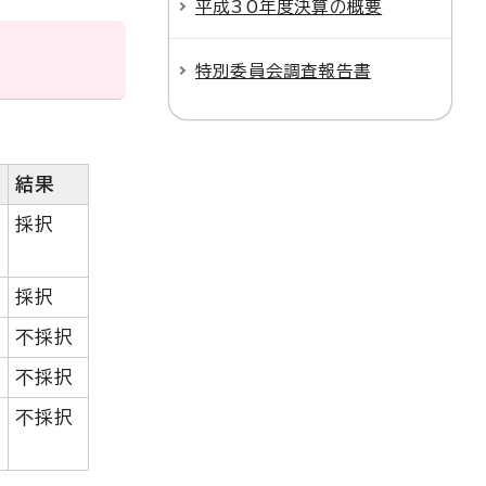
平成30年度決算の概要
特別委員会調査報告書
結果
採択
採択
不採択
不採択
不採択