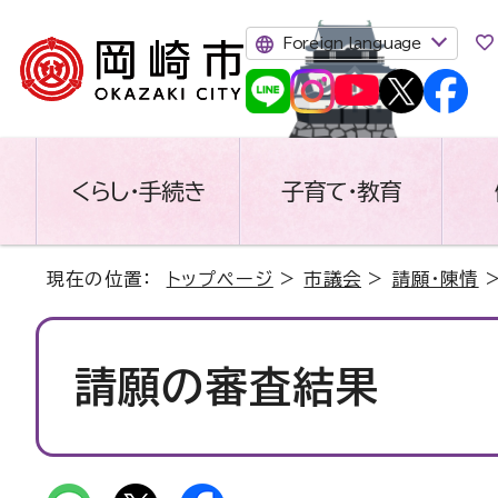
Foreign language
くらし・手続き
子育て・教育
現在の位置：
トップページ
>
市議会
>
請願・陳情
>
請願の審査結果