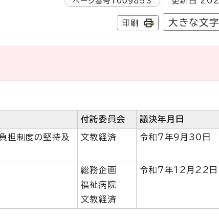
更新日 202
ページ番号
1009853
大きな文
印刷
付託委員会
議決年月日
負担制度の堅持及
文教経済
令和7年9月30日
総務企画
令和7年12月22日
福祉病院
文教経済