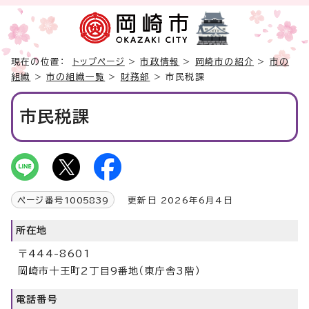
現在の位置：
トップページ
>
市政情報
>
岡崎市の紹介
>
市の
組織
>
市の組織一覧
>
財務部
> 市民税課
市民税課
ページ番号
1005839
更新日 2026年6月4日
所在地
〒444-8601
岡崎市十王町2丁目9番地（東庁舎3階）
電話番号