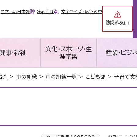
やさしい日本語
読み上げ
文字サイズ・配色変更
文化・スポーツ・生
健康・福祉
産業・ビジ
涯学習
紹介
>
市の組織
>
市の組織一覧
>
こども部
> 子育て支