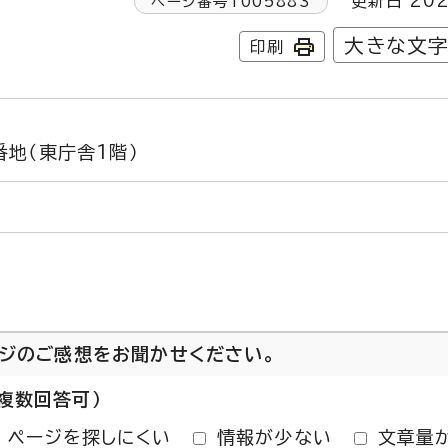
更新日 202
ページ番号
1005883
大きな文
印刷
地（東庁舎1階）
ージのご感想をお聞かせください。
複数回答可）
ページを探しにくい
情報が少ない
文章量