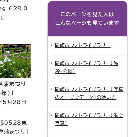
eg 628.0
このページを見た人は
こんなページも見ています
岡崎市フォトライブラリー
岡崎市フォトライブラリー（施
設・公園）
菖蒲まつり
岡崎市フォトライブラリー（写真
5年）1
のオープンデータ）の使い方
年5月28日
岡崎市フォトライブラリー（航空
250528東
写真）
菖蒲まつり1