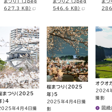
まつり1 （Jpeg
まつり2 （Jpeg
まつり
627.3 KB）
546.6 KB）
286
オクオ
桜まつり（2025
2024
桜まつり（2025
年）5
撮影
年）4
2025年4月4日撮
岡崎
2025年4月4日撮
影