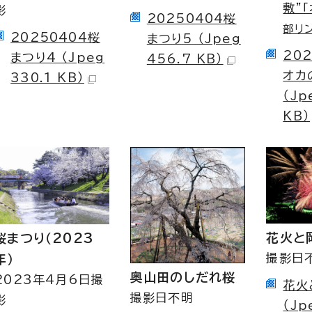
敷”
影
20250404桜
部リン
20250404桜
まつり5 （Jpeg
20
まつり4 （Jpeg
456.7 KB）
オカ
330.1 KB）
（Jp
KB）
花火と
桜まつり（2023
撮影日
年）
奥山田のしだれ桜
2023年4月6日撮
花火
撮影日不明
影
（Jp