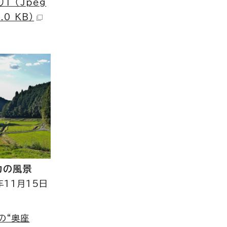
1 （Jpeg
.0 KB）
カの風景
年11月15日
の“奥座