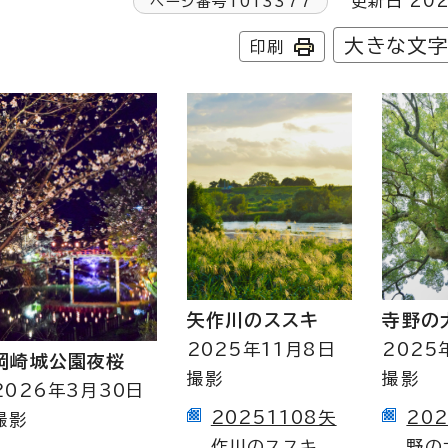
更新日 202
ページ番号
1013377
大きな文
印刷
矢作川のススキ
寺野の
2025年11月8日
2025
岡崎城公園夜桜
撮影
撮影
2026年3月30日
20251108矢
20
撮影
作川のススキ
野の