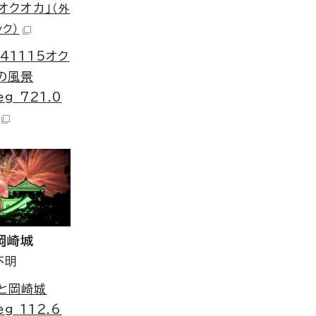
「オクオカ」
（外
ク）
241115オク
の風景
eg 721.0
岡崎城
不明
と岡崎城
eg 112.6