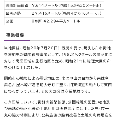
都市計画道路
7,614メートル（幅員15から30メートル）
区画道路
27,416メートル（幅員4から16メートル）
公園
8か所 42,294平方メートル
事業概要
当地区は、昭和20年7月20日に戦災を受け、焼失した市街地
を愛知県が戦災復興事業として、198.2ヘクタールの罹災地に
対して商業区域を施行地区と定め、昭和21年に総理大臣の命
を受け着手しました。
岡崎市の戦災による罹災地区は、北は甲山の台地から南は名
鉄名古屋本線が通る明大寺町に至り、旧東海道を軸として東西
にひろがっています。その大部分は商業地域です。
この区域において、街路の新築拡張、公園緑地の配置、宅地及
び画地の適正化等の土地利用計画を高度に活用した県・市一
丸の協力体制により、公共施設の整備改善と土地の利用増進を