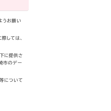
ようお願い
に際しては、
の下に提供さ
崎市のデー
性等について