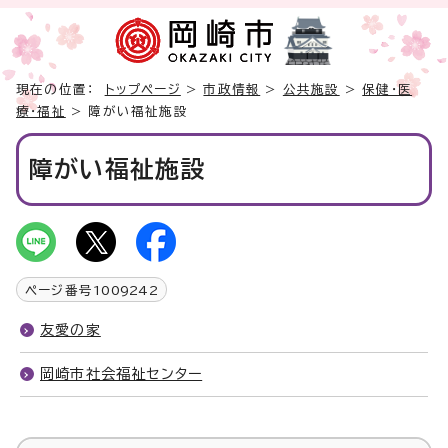
現在の位置：
トップページ
>
市政情報
>
公共施設
>
保健・医
療・福祉
> 障がい福祉施設
障がい福祉施設
ページ番号
1009242
友愛の家
岡崎市社会福祉センター