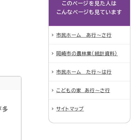
このページを見た人は
こんなページも見ています
市民ホーム あ行～さ行
岡崎市の農林業（統計資料）
市民ホーム た行～は行
こどもの家 あ行～さ行
が多
サイトマップ