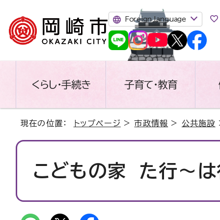
Foreign language
くらし・手続き
子育て・教育
現在の位置：
トップページ
>
市政情報
>
公共施設
こどもの家 た行～は