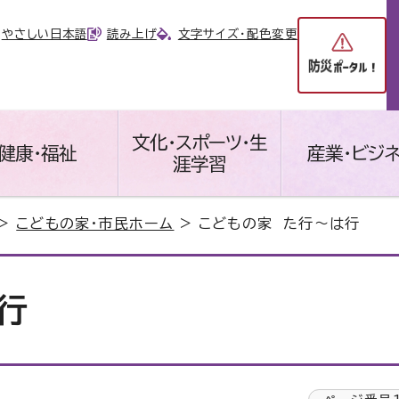
やさしい日本語
読み上げ
文字サイズ・配色変更
文化・スポーツ・生
健康・福祉
産業・ビジ
涯学習
>
こどもの家・市民ホーム
> こどもの家 た行～は行
行