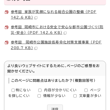
参考図 家族が笑顔になれる総合公園の整備 （PDF
142.6 KB）
参考図 岡崎市における安全で安心な都市公園づくり（防
災・安全） （PDF 142.6 KB）
参考図 岡崎市公園施設長寿命化対策支援事業 （PDF
208.7 KB）
より良いウェブサイトにするために、ページのご感想をお
聞かせください。
このページに問題点はありましたか？（複数回答可）
特にない
内容が分かりにくい
ページ
を探しにくい
情報が少ない
文章量が多い
送信