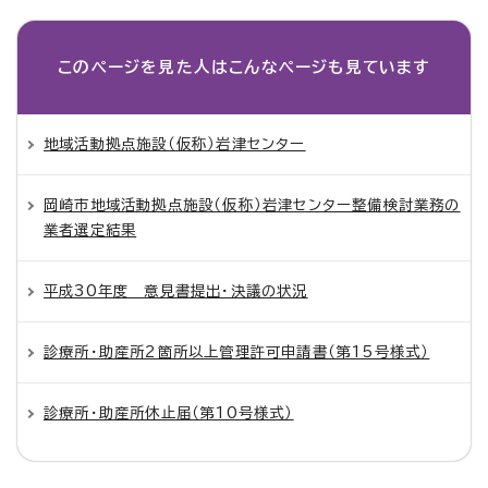
このページを見た人は
こんなページも見ています
地域活動拠点施設（仮称）岩津センター
岡崎市地域活動拠点施設（仮称）岩津センター整備検討業務の
業者選定結果
平成30年度 意見書提出・決議の状況
診療所・助産所2箇所以上管理許可申請書（第15号様式）
診療所・助産所休止届（第10号様式）