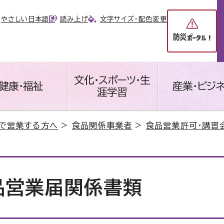
やさしい日本語
読み上げ
文字サイズ・配色変更
文化・スポーツ・生
健康・福祉
産業・ビジ
涯学習
で営業する方へ
>
食品関係事業者
>
食品営業許可・講習
品営業届関係書類