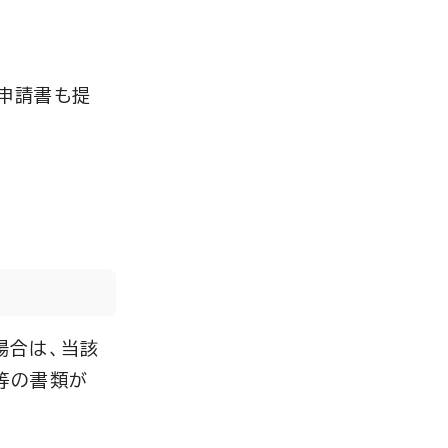
申請書も提
場合は、当該
等の書類が