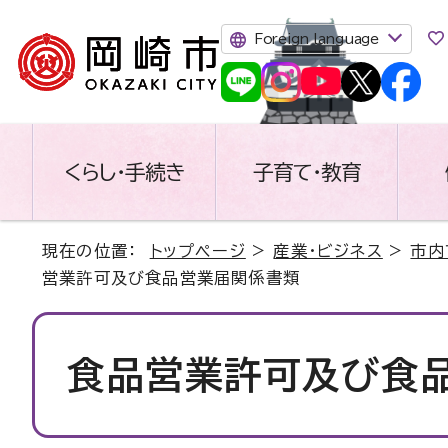
Foreign language
くらし・手続き
子育て・教育
現在の位置：
トップページ
>
産業・ビジネス
>
市内
営業許可及び食品営業届関係書類
食品営業許可及び食