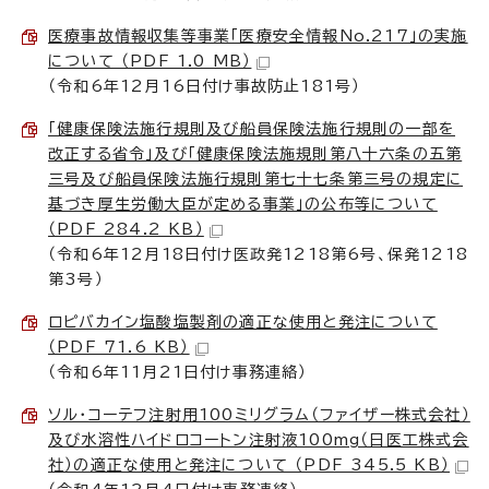
医療事故情報収集等事業「医療安全情報No.217」の実施
について （PDF 1.0 MB）
（令和6年12月16日付け事故防止181号）
「健康保険法施行規則及び船員保険法施行規則の一部を
改正する省令」及び「健康保険法施規則第八十六条の五第
三号及び船員保険法施行規則第七十七条第三号の規定に
基づき厚生労働大臣が定める事業」の公布等について
（PDF 284.2 KB）
（令和6年12月18日付け医政発1218第6号、保発1218
第3号）
ロピバカイン塩酸塩製剤の適正な使用と発注について
（PDF 71.6 KB）
（令和6年11月21日付け事務連絡）
ソル・コーテフ注射用100ミリグラム（ファイザー株式会社）
及び水溶性ハイドロコートン注射液100mg（日医工株式会
社）の適正な使用と発注について （PDF 345.5 KB）