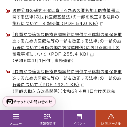
医療分野の研究開発に資するための匿名加工医療情報に
関する法律（次世代医療基盤法）の一部を改正する法律の
施行について 別記団体 （PDF 54.0 KB）
「良質かつ適切な医療を効率的に提供する体制の確保を推
進するための医療法等の一部を改正する法律」の一部の施
行等について（医師の働き方改革関係）における運用上の
留意事項について （PDF 255.4 KB）
（令和6年4月1日付け事務連絡）
「良質かつ適切な医療を効率的に提供する体制の確保を推
進するための医療法等の一部を改正する法律」の一部の施
行等について （PDF 192.1 KB）
（医師の働き方改革関係）（令和6年4月1日付け医政発
0401第12号）
チャットでお問い合わせ
より良いウェブサイトにするために、ページのご感想をお
メニュー
情報を探す
イベント
防災ポータル
聞かせください。