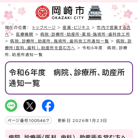
現在の位置：
トップページ
>
産業・ビジネス
>
市内で営業する方
へ
>
医療機関
>
病院・診療所・助産所・薬局・施術所・歯科技工所
>
病院、診療所、助産所、施術所、歯科技工所通知一覧
>
病院、診
療所（医科、歯科）、助産所を営む方へ
> 令和6年度 病院、診療
所、助産所通知一覧
令和6年度 病院、診療所、助産所
通知一覧
ページ番号
1005467
更新日 2026年1月23日
病院、診療所（医科、歯科）、助産所を営む方へ