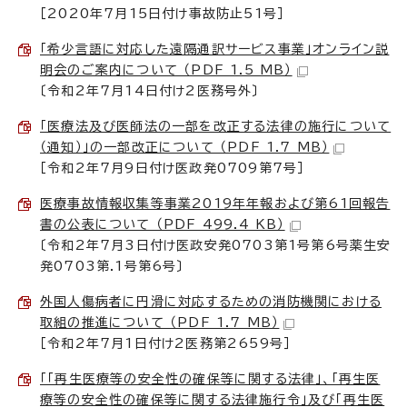
［2020年7月15日付け事故防止51号］
「希少言語に対応した遠隔通訳サービス事業」オンライン説
明会のご案内について （PDF 1.5 MB）
〔令和2年7月14日付け2医務号外〕
「医療法及び医師法の一部を改正する法律の施行について
（通知）」の一部改正について （PDF 1.7 MB）
［令和2年7月9日付け医政発0709第7号］
医療事故情報収集等事業2019年年報および第61回報告
書の公表について （PDF 499.4 KB）
〔令和2年7月3日付け医政安発0703第1号第6号薬生安
発0703第.1号第6号〕
外国人傷病者に円滑に対応するための消防機関における
取組の推進について （PDF 1.7 MB）
［令和2年7月1日付け2医務第2659号］
「「再生医療等の安全性の確保等に関する法律」、「再生医
療等の安全性の確保等に関する法律施行令」及び「再生医