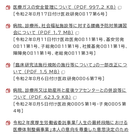
医療ガスの安全管理について （PDF 997.2 KB）
［令和2年8月17日付け医政研発0817第6号］
病院、診療所、社会福祉施設等に対する腰痛予防対策講習
会について （PDF 1.7 MB）
［令和2年8月11日付け医政医発0811第1号、基安労発
0811第1号、子総発0811第1号、社援基発0811第1号、
障障発0811第1号、老総発0811第3号］
「臨床研究法施行規則の施行等について」の一部改正につ
いて （PDF 1.5 MB）
［令和2年8月6日付け医政研発0806第7号］
病院、診療所又は助産所と産後ケアセンターとの併設等に
ついて （PDF 623.9 KB）
［令和2年8月5日付け医政発0805第1号・子発0805第
4号］
令和2年度厚生労働省委託事業「人生の最終段階における
医療体制整備事業」本人の意向を尊重した意思決定のため