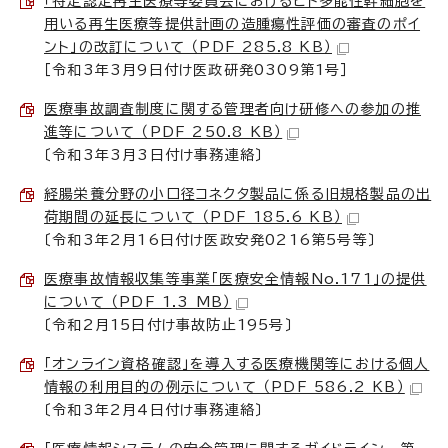
「特定認定再生医療等委員会におけるヒト多能性幹細胞を
用いる再生医療等提供計画の造腫瘍性評価の審査のポイ
ント」の改訂について （PDF 285.8 KB）
［令和3年3月9日付け医政研発0309第1号］
医療事故調査制度に関する管理者向け研修への参加の推
進等について （PDF 250.8 KB）
〔令和3年3月3日付け事務連絡〕
経腸栄養分野の小口径コネクタ製品に係る旧規格製品の出
荷期間の延長について （PDF 185.6 KB）
〔令和3年2月16日付け医政安発0216第5号等〕
医療事故情報収集等事業「医療安全情報No.171」の提供
について （PDF 1.3 MB）
〔令和2月15日付け事故防止195号〕
「オンライン資格確認」を導入する医療機関等における個人
情報の利用目的の例示について （PDF 586.2 KB）
〔令和3年2月4日付け事務連絡〕