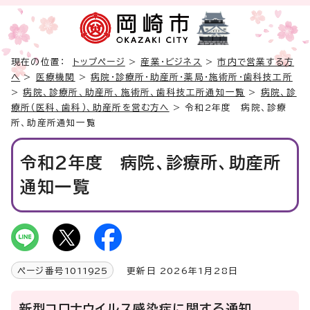
現在の位置：
トップページ
>
産業・ビジネス
>
市内で営業する方
へ
>
医療機関
>
病院・診療所・助産所・薬局・施術所・歯科技工所
>
病院、診療所、助産所、施術所、歯科技工所通知一覧
>
病院、診
療所（医科、歯科）、助産所を営む方へ
> 令和2年度 病院、診療
所、助産所通知一覧
令和2年度 病院、診療所、助産所
通知一覧
ページ番号
1011925
更新日 2026年1月28日
新型コロナウイルス感染症に関する通知