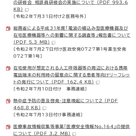
の研修会 相談員研修会の実施について （PDF 993.6
KB）
〔令和2年7月31日付け2医務号外〕
総務省による平成31年度「電波の植込み型医療機器及び
在宅医療機器等への影響に関する調査等」報告書について
（PDF 5.3 MB）
〔令和2年7月27日付け医政安発0727第1号薬生安発
0727第1号〕
在宅使用が想定される人工呼吸器等の周辺における携帯
電話端末の利用時の留意点に関する患者等向けリーフレッ
トの発行について （PDF 162.4 KB）
〔令和2年7月10日付け 事務連絡〕
熱中症予防の普及啓発・注意喚起について2 （PDF
468.8 KB）
〔令和2年7月13日付け事務連絡〕
医療事故情報収集等事業「医療安全情報No.164」の提供
について （PDF 3.2 MB）