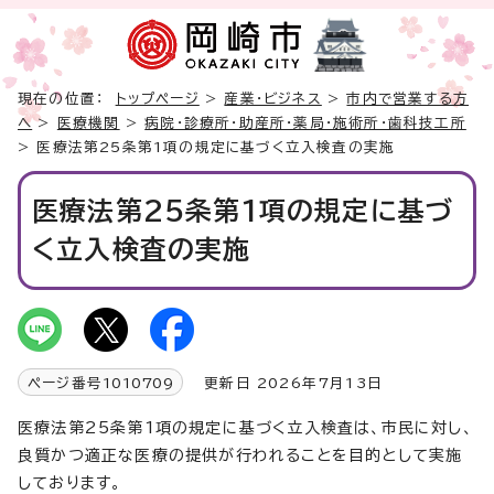
現在の位置：
トップページ
>
産業・ビジネス
>
市内で営業する方
へ
>
医療機関
>
病院・診療所・助産所・薬局・施術所・歯科技工所
> 医療法第25条第1項の規定に基づく立入検査の実施
医療法第25条第1項の規定に基づ
く立入検査の実施
ページ番号
1010709
更新日 2026年7月13日
医療法第25条第1項の規定に基づく立入検査は、市民に対し、
良質かつ適正な医療の提供が行われることを目的として実施
しております。