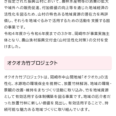
き指定された振興山村において、農林水産物等の消費の拡大
や域外への販売促進、付加価値の向上等を通じた地域経済の
活性化を図るため、山村の特色ある地域資源の潜在力を再評
価し、それらを地域ぐるみで活用するための活動を支援する国
の事業です。
令和4年度から令和6年度までの3か年、岡崎市が事業実施主
体となり、農山漁村振興交付金（山村活性化対策）の交付を受
けました。
オクオカ竹プロジェクト
オクオカ竹プロジェクトは、岡崎市中山間地域「オクオカ」の活
性化、水源地の環境保全を視野に、放置竹林解消、地域の環境・
景観の改善・維持をまちづくり活動に取り込み、竹を地域資源
として有効活用する体制構築を図る事業です。地域の厄介者だ
った放置竹林に新しい価値を見出し、有効活用することで、持
続可能な魅力ある地域づくりに取り組んでいます。