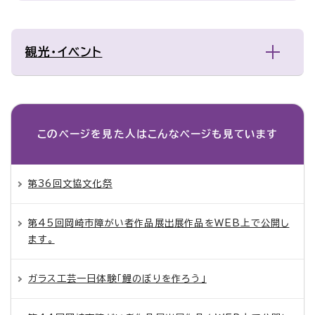
観光・イベント
このページを見た人は
こんなページも見ています
第36回文協文化祭
第45回岡崎市障がい者作品展出展作品をWEB上で公開し
ます。
ガラス工芸一日体験「鯉のぼりを作ろう」