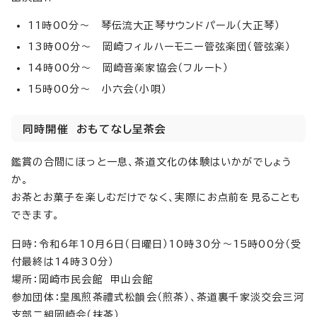
11時00分～ 琴伝流大正琴サウンドパール（大正琴）
13時00分～ 岡崎フィルハーモニー管弦楽団（管弦楽）
14時00分～ 岡崎音楽家協会（フルート）
15時00分～ 小六会（小唄）
同時開催 おもてなし呈茶会
鑑賞の合間にほっと一息、茶道文化の体験はいかがでしょう
か。
お茶とお菓子を楽しむだけでなく、実際にお点前を見ることも
できます。
日時：令和6年10月6日（日曜日）10時30分～15時00分（受
付最終は14時30分）
場所：岡崎市民会館 甲山会館
参加団体：皇風煎茶禮式松韻会（煎茶）、茶道裏千家淡交会三河
支部二組岡崎会（抹茶）