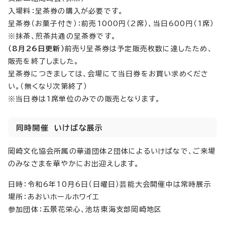
入場料：呈茶券の購入が必要です。
呈茶券（お菓子付き）：前売1000円（2席）、当日600円（1席）
※抹茶、煎茶共通の呈茶券です。
（8月26日更新）
前売り呈茶券は予定販売枚数に達したため、
販売を終了しました。
呈茶券につきましては、会場にて当日券をお買い求めくださ
い。（無くなり次第終了）
※当日券は1席単位のみでの販売となります。
同時開催 いけばな展示
岡崎文化協会所属の華道団体2団体によるいけばなで、ご来場
のみなさまを華やかにお出迎えします。
日時：令和6年10月6日（日曜日）芸能大会開催中は常時展示
場所：あおいホールホワイエ
参加団体：五景花栄心、池坊東海支部岡崎地区