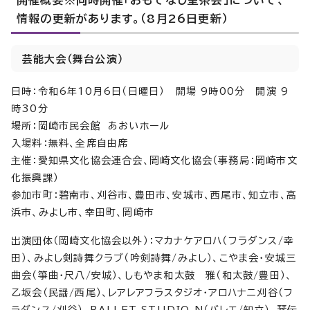
開催概要※同時開催「おもてなし呈茶会」について、
情報の更新があります。（8月26日更新）
芸能大会（舞台公演）
日時：令和6年10月6日（日曜日） 開場 9時00分 開演 9
時30分
場所：岡崎市民会館 あおいホール
入場料：無料、全席自由席
主催：愛知県文化協会連合会、岡崎文化協会（事務局：岡崎市文
化振興課）
参加市町：碧南市、刈谷市、豊田市、安城市、西尾市、知立市、高
浜市、みよし市、幸田町、岡崎市
出演団体（岡崎文化協会以外）：マカナケアロハ（フラダンス/幸
田）、みよし剣詩舞クラブ（吟剣詩舞/みよし）、こやま会・安城三
曲会（箏曲・尺八/安城）、しもやま和太鼓 雅（和太鼓/豊田）、
乙坂会（民謡/西尾）、レアレアフラスタジオ・アロハナニ刈谷（フ