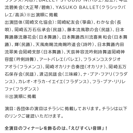
ラダンス/刈谷）、BALLET STUDIO N（バレエ/知立）、琴伝
流碧美会（大正琴/碧南）、YASUKO BALLET（クラシックバ
レエ/高浜）※出演順に掲載
出演団体（岡崎文化協会）：岡崎紀友会（箏曲）、わかな会（長
唄）、岡崎五万石伝承会（民謡）、藤本流風歌の会（民謡）、日本
舞踊藤流藤花会（日本舞踊）、日本舞踊西川流喜美和会（日本舞
踊）、輝（民踊）、天風南賜流南賜吟道会（詩吟）、日本舞踊内田
流翠美会岡崎支部（日本舞踊）、天辰神容流吟剣詩舞道岡崎神
容舘（吟剣詩舞）、アートバレエ（バレエ）、フラメンコスタジオ
アオラ（フラメンコ）、岡崎オカリナ合奏団（オカリナ）、岡崎五万
石保存会（民謡）、渡辺民謡会（三味線）、ナ・プア・フアリ（フラダ
ンス）、カレオ・オラカ・イエイエ（フラダンス）、フラ・プア・リリレ
ファ（フラダンス）
※出演順に掲載
演目：各団体の演目はチラシに掲載しております。チラシは以下
のリンクご確認いただけます。
全演目のフィナーレを飾るのは、「えびすくい音頭」！