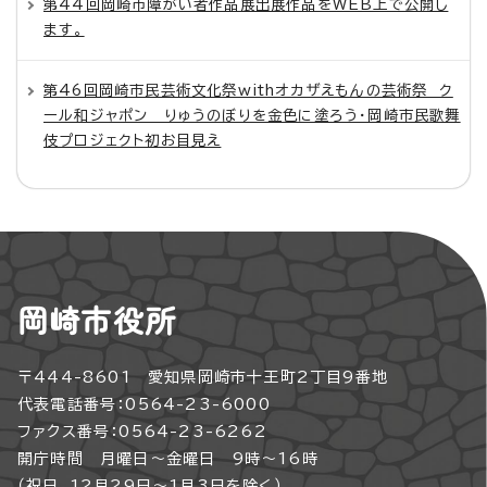
第44回岡崎市障がい者作品展出展作品をWEB上で公開し
ます。
第46回岡崎市民芸術文化祭withオカザえもんの芸術祭 ク
ール和ジャポン りゅうのぼりを金色に塗ろう・岡崎市民歌舞
伎プロジェクト初お目見え
岡崎市役所
〒444-8601 愛知県岡崎市十王町2丁目9番地
代表電話番号：0564-23-6000
ファクス番号：0564-23-6262
開庁時間 月曜日～金曜日 9時～16時
（祝日、12月29日～1月3日を除く）