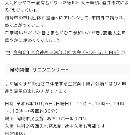
大河ドラマで一躍有名となった徳川四天王筆頭、酒井忠次によ
る「えびすくい」。
岡崎市の市民団体が盆踊りにアレンジして、市内外で踊られ、
盛り上がっています。
ご来場いただいた皆さまもぜひご参加いただき、芸能大会を
華やかに締めくくりましょう！
令和6年県文連西三河部芸能大会 （PDF 5.7 MB）
同時開催 サロンコンサート
手が届くほどの近さで体感する生演奏！舞台公演とはひと味
違う演奏の楽しみ方ができます。
日時：令和6年10月6日（日曜日） 11時～、13時～、14時
～、15時～（各回約30分）
場所：岡崎市民会館 あおいホールサロン
入場：無料※各回入れ替え制、途中入場も可能です。
出演団体：