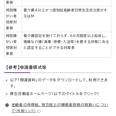
象者
特別障
要介護4以上かつ認知症高齢者日常生活自立度が4
がい者
又はM
控除対
象者
特別障
要介護認定を受けておらず、6か月程度以上臥床し、
がい者
複雑な介護（食事・排便・入浴等）を要する状態にある
控除対
と認定することができる対象者
象者
【参考】申請書様式等
以下「関連資料」のデータをダウンロードして、利用できま
す。
厚生労働省ホームページ（以下のタイトルをクリック）
老齢者の所得税、地方税上の障害者控除の取扱いについ
て
（外部リンク）