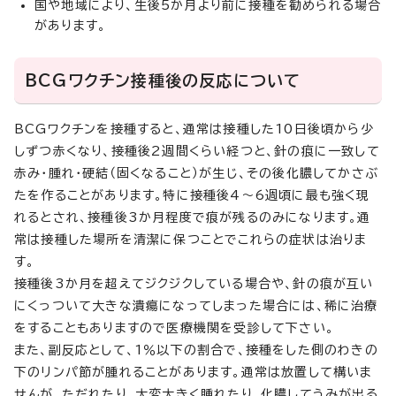
国や地域により、生後5か月より前に接種を勧められる場合
があります。
BCGワクチン接種後の反応について
BCGワクチンを接種すると、通常は接種した10日後頃から少
しずつ赤くなり、接種後2週間くらい経つと、針の痕に一致して
赤み・腫れ・硬結（固くなること）が生じ、その後化膿してかさぶ
たを作ることがあります。特に接種後4～6週頃に最も強く現
れるとされ、接種後3か月程度で痕が残るのみになります。通
常は接種した場所を清潔に保つことでこれらの症状は治りま
す。
接種後3か月を超えてジクジクしている場合や、針の痕が互い
にくっついて大きな潰瘍になってしまった場合には、稀に治療
をすることもありますので医療機関を受診して下さい。
また、副反応として、1％以下の割合で、接種をした側のわきの
下のリンパ節が腫れることがあります。通常は放置して構いま
せんが、ただれたり、大変大きく腫れたり、化膿してうみが出る