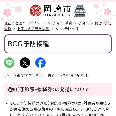
現在の位置：
トップページ
>
子育て・教育
>
子育て
>
健診・予防
接種
>
お子さんの予防接種
> BCG予防接種
BCG予防接種
ページ番号
1003588
更新日 2026年1月28日
通知（予診票・接種券）の発送について
BCG予防接種の通知（予診票・接種券）は、対象者が
生後5
か月を迎える月の前月の下旬に発送します
。通知が届く前
に予約をされていて予約日の間際になっても通知が届か