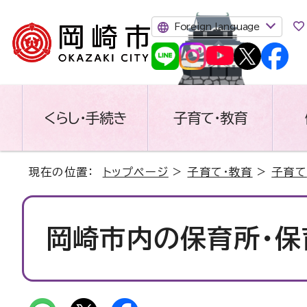
Foreign language
くらし・手続き
子育て・教育
現在の位置：
トップページ
>
子育て・教育
>
子育て
岡崎市内の保育所・保