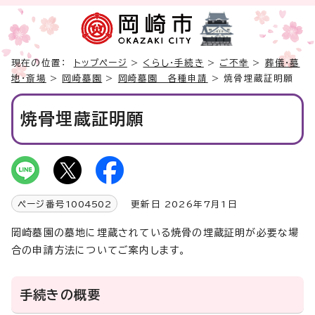
現在の位置：
トップページ
>
くらし・手続き
>
ご不幸
>
葬儀・墓
地・斎場
>
岡崎墓園
>
岡崎墓園 各種申請
> 焼骨埋蔵証明願
焼骨埋蔵証明願
ページ番号
1004502
更新日 2026年7月1日
岡崎墓園の墓地に埋蔵されている焼骨の埋蔵証明が必要な場
合の申請方法についてご案内します。
手続きの概要