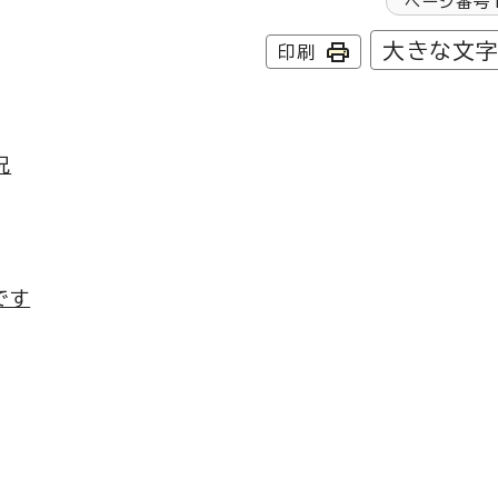
ページ番号
大きな文
印刷
況
です