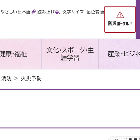
やさしい日本語
読み上げ
文字サイズ・配色変更
文化・スポーツ・生
健康・福祉
産業・ビジ
涯学習
・消防
> 火災予防