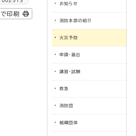
1002513
お知らせ
字で印刷
消防本部の紹介
火災予防
申請・届出
講習・試験
救急
消防団
組織団体