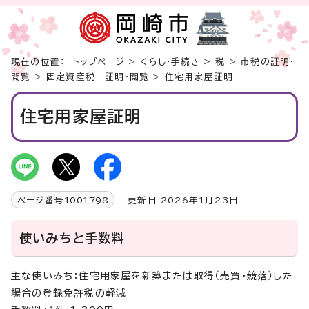
現在の位置：
トップページ
>
くらし・手続き
>
税
>
市税の証明・
閲覧
>
固定資産税 証明・閲覧
> 住宅用家屋証明
住宅用家屋証明
ページ番号
1001798
更新日 2026年1月23日
使いみちと手数料
主な使いみち：住宅用家屋を新築または取得（売買・競落）した
場合の登録免許税の軽減