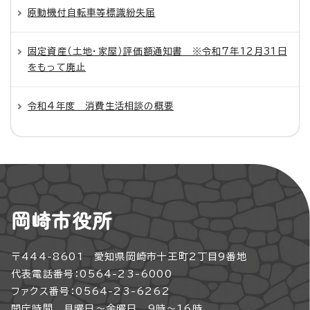
原動機付自転車等標識紛失届
固定資産（土地・家屋）評価額通知書 ※令和7年12月31日
をもって廃止
令和4年度 消費生活相談の概要
岡崎市役所
〒444-8601 愛知県岡崎市十王町2丁目9番地
代表電話番号：0564-23-6000
ファクス番号：0564-23-6262
開庁時間 月曜日～金曜日 9時～16時